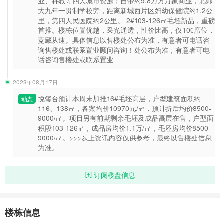
业、科教等四大城市资源；自带约9.8万方万象商业，北师
大九年一贯制学校旁，距离新城西片区妇幼保健院约1.2公
里，第四人民医院约2公里。 2#103-126㎡毛坯新品，重磅
首推。楼栋位置优越，采光通透，性价比高，仅100席位，
竞藏从速。具体信息以售楼处公布为准，有意者可电话咨
询售楼处或联系置业顾问咨询！处公布为准，有意者可电
话咨询售楼处或联系置业
2023年08月17日
悦玺台预计本周末加推16#毛坯高层，户型建筑面积约
动态
116、138㎡，备案均价10970元/㎡，预计折后均价8500-
9000/㎡。项目另有前期剩余毛坯及成品高层在售，户型面
积段103-126㎡，成品房均价1.1万/㎡，毛坯房均价8500-
9000/㎡。>>>以上资讯内容仅供参考，最终以售楼处信息
为准。
订阅楼盘信息
楼栋信息