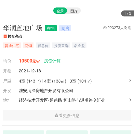
全景
图片
1
/
3
华润置地广场
223273人浏览
在售
期房
楼盘亮点
普通住宅
商铺
低总价
投资首选
名企盘
10500
均价
房贷计算
元/㎡
开盘
2021-12-18
户型
4室 (143㎡)
4室 (138㎡)
3室 (104㎡)
开发
淮安润泽房地产开发有限公司
地址
经济技术开发区-通甫路
柯山路与通甫路交汇处
查看更多信息