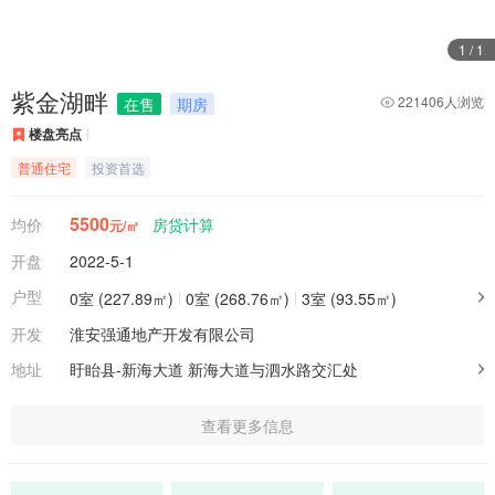
1
/
1
紫金湖畔
221406人浏览
在售
期房
楼盘亮点
普通住宅
投资首选
5500
均价
房贷计算
元/㎡
开盘
2022-5-1
户型
0室 (227.89㎡)
0室 (268.76㎡)
3室 (93.55㎡)
开发
淮安强通地产开发有限公司
地址
盱眙县-新海大道
新海大道与泗水路交汇处
查看更多信息