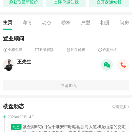
获取最新报价
降价通知我
开盘通知我
主页
详情
动态
楼栋
户型
相册
问房
置业顾问
全程免费
政策解读
区位解析
户型分析
王先生
申请加入
楼盘动态
查看更多
2023年09月14日
紫金湖畔项目位于淮安市盱眙县新海大道和龙山路的交汇
动态