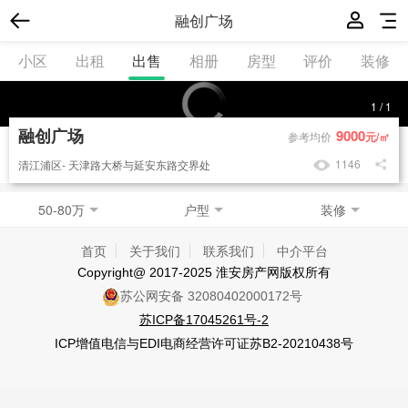
融创广场
小区
出租
出售
相册
房型
评价
装修
1
/
1
融创广场
9000
参考均价
元/㎡
1146
清江浦区- 天津路大桥与延安东路交界处
50-80万
户型
装修
首页
关于我们
联系我们
中介平台
Copyright@ 2017-2025
淮安房产网
版权所有
苏公网安备 32080402000172号
苏ICP备17045261号-2
ICP增值电信与EDI电商经营许可证
苏B2-20210438
号