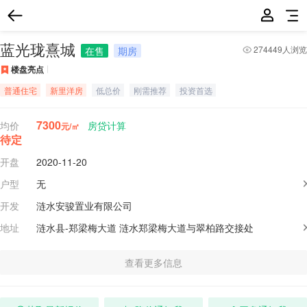
蓝光珑熹城
274449人浏览
在售
期房
楼盘亮点
普通住宅
新里洋房
低总价
刚需推荐
投资首选
7300
均价
房贷计算
元/㎡
待定
开盘
2020-11-20
户型
无
开发
涟水安骏置业有限公司
地址
涟水县-郑梁梅大道
涟水郑梁梅大道与翠柏路交接处
查看更多信息