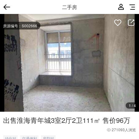
二手房
房源编号：S002666
1
/
4
出售淮海青年城3室2厅2卫111㎡ 售价96万
271093人浏览
绿化好
交通便利
房型好