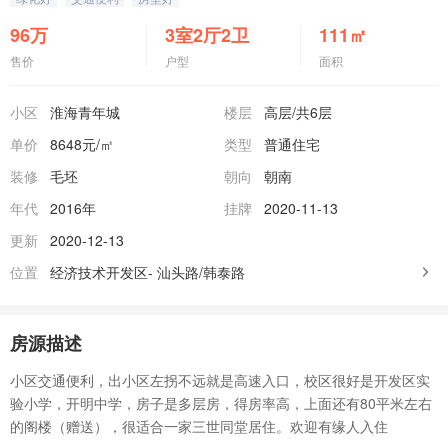
96
万
3室2厅2卫
111
㎡
售价
户型
面积
小区
淮海青年城
楼层
高层
/共6层
单价
8648元/㎡
类型
普通住宅
装修
毛坯
朝向
朝南
年代
2016年
挂牌
2020-11-13
更新
2020-12-13
位置
经济技术开发区-
汕头路/韩泰路
房源描述
小区交通便利，出小区左拐不远就是高速入口，校区很好是开发区实
验小学，开明中学，房子是多层房，得房率高，上面还有80平米左右
的阁楼（赠送），很适合一家三世同堂居住。欢迎有缘人入住