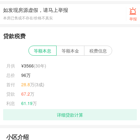
如发现房源虚假，请马上举报
本房已售或不存在/价格不真实
举报
贷款税费
等额本息
等额本金
税费信息
月供
¥3566
(
30
年)
总价
96万
首付
28.8
万(3成)
贷款
67.2
万
利息
61.19
万
详细贷款计算
小区介绍