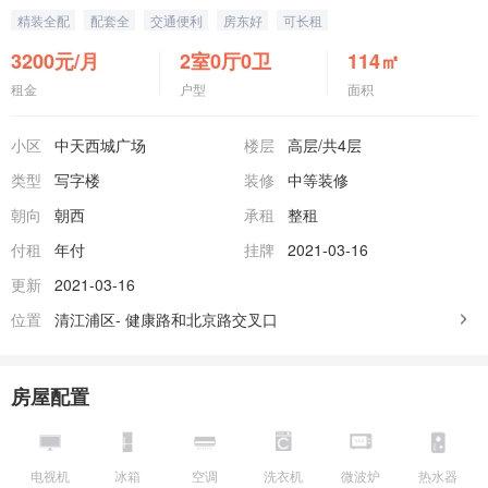
精装全配
配套全
交通便利
房东好
可长租
3200
元/月
2室0厅0卫
114
㎡
租金
户型
面积
小区
中天西城广场
楼层
高层
/共4层
类型
写字楼
装修
中等装修
朝向
朝西
承租
整租
付租
年付
挂牌
2021-03-16
更新
2021-03-16
位置
清江浦区-
健康路和北京路交叉口
房屋配置
电视机
冰箱
空调
洗衣机
微波炉
热水器