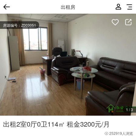
出租房
房源编号：Z003051
1
/
3
出租2室0厅0卫114㎡ 租金3200元/月
252919人浏览