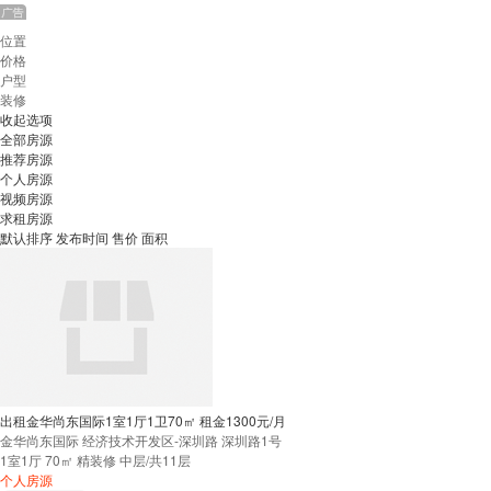
位置
价格
户型
装修
收起选项
全部房源
推荐房源
个人房源
视频房源
求租房源
默认排序
发布时间
售价
面积
出租金华尚东国际1室1厅1卫70㎡ 租金1300元/月
金华尚东国际
经济技术开发区-深圳路 深圳路1号
1室1厅
70㎡
精装修
中层
/共11层
个人房源