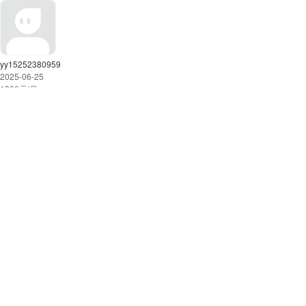
yy15252380959
2025-06-25
1300
元/月
出租黄元小区2室1厅1卫80㎡ 租金1000元/月
黄元小区
经济技术开发区-深圳路 深圳东路
2室1厅
80㎡
中等装修
中层
/共6层
配套全
绿化好
物业好
个人房源