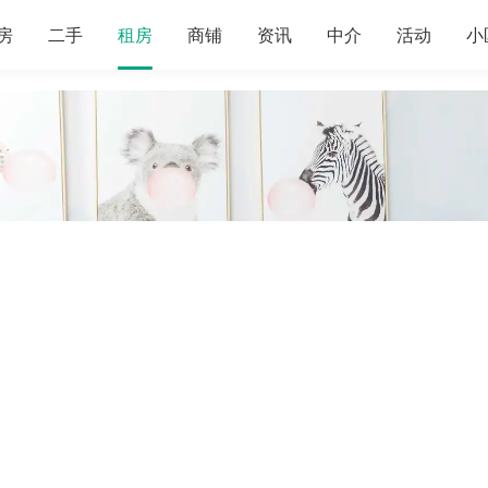
房
二手
租房
商铺
资讯
中介
活动
小